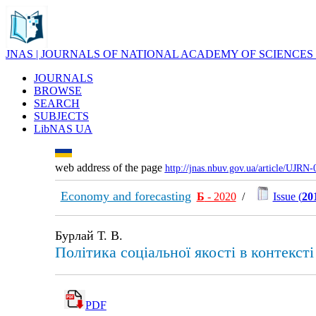
JNAS | JOURNALS OF NATIONAL ACADEMY OF SCIENCES
JOURNALS
BROWSE
SEARCH
SUBJECTS
LibNAS UA
web address of the page
http://jnas.nbuv.gov.ua/article/UJRN
Economy and forecasting
Б
- 2020
/
Issue (
20
Бурлай Т. В.
Політика соціальної якості в контекст
PDF