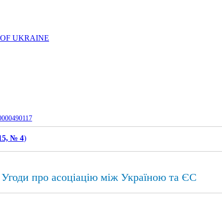
 OF UKRAINE
-0000490117
15, № 4
)
і Угоди про асоціацію між Україною та ЄС