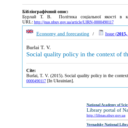
Бібліографічний опис:
Бурлай Т. В. Політика соціальної якості в 
URL:
http://jnas.nbuv.gov.ua/article/UJRN-0000490117
Economy and forecasting
/
Issue (
2015,
Burlai T. V.
Social quality policy in the context of
Cite:
Burlai, T. V. (2015). Social quality policy in the cont
[In Ukrainian].
0000490117
National Academy of Scie
Library portal of 
http://libnas.nbuv.gov.ua
Vernadsky National Libr