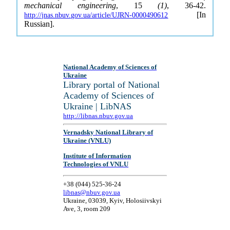
mechanical engineering
, 15
(1)
, 36-42.
[In
http://jnas.nbuv.gov.ua/article/UJRN-0000490612
Russian].
National Academy of Sciences of
Ukraine
Library portal of National
Academy of Sciences of
Ukraine | LibNAS
http://libnas.nbuv.gov.ua
Vernadsky National Library of
Ukraine (VNLU)
Institute of Information
Technologies of VNLU
+38 (044) 525-36-24
libnas@nbuv.gov.ua
Ukraine, 03039, Kyiv, Holosiivskyi
Ave, 3, room 209