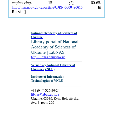
engineering
, 15
(1)
, 60-65.
[In
http://jnas.nbuv.gov.ua/article/UJRN-0000490616
Russian].
National Academy of Sciences of
Ukraine
Library portal of National
Academy of Sciences of
Ukraine | LibNAS
http://libnas.nbuv.gov.ua
Vernadsky National Library of
Ukraine (VNLU)
Institute of Information
Technologies of VNLU
+38 (044) 525-36-24
libnas@nbuv.gov.ua
Ukraine, 03039, Kyiv, Holosiivskyi
Ave, 3, room 209