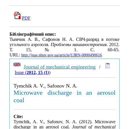
PDF
Бібліографічний опис:
Тымчик А. В., Сафонов Н. А. СВЧ-разряд в потоке
угольного аэрозоля.
Проблемы машиностроения
. 2012.
Т. 15, № 1. С. 60-65.
URL:
http://jnas.nbuv.gov.ua/article/UJRN-0000490616
Journal of mechanical engineering
/
Issue (
2012, 15
(1)
)
Tymchik A. V., Safonov N. A.
Microwave discharge in an aerosol
coal
Cite:
Tymchik, A. V., Safonov, N. A. (2012). Microwave
discharge in an aerosol coal.
Journal of mechanical