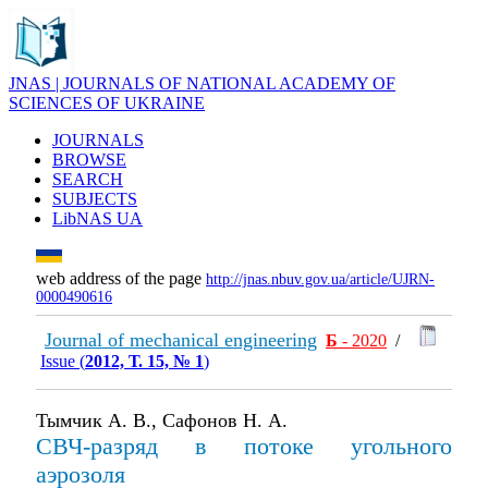
JNAS | JOURNALS OF NATIONAL ACADEMY OF
SCIENCES OF UKRAINE
JOURNALS
BROWSE
SEARCH
SUBJECTS
LibNAS UA
web address of the page
http://jnas.nbuv.gov.ua/article/UJRN-
0000490616
Journal of mechanical engineering
Б
- 2020
/
Issue (
2012, Т. 15, № 1
)
Тымчик А. В., Сафонов Н. А.
СВЧ-разряд в потоке угольного
аэрозоля