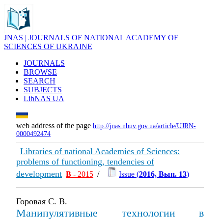
JNAS | JOURNALS OF NATIONAL ACADEMY OF
SCIENCES OF UKRAINE
JOURNALS
BROWSE
SEARCH
SUBJECTS
LibNAS UA
web address of the page
http://jnas.nbuv.gov.ua/article/UJRN-
0000492474
Libraries of national Academies of Sciences:
problems of functioning, tendencies of
development
В
- 2015
/
Issue (
2016, Вып. 13
)
Горовая С. В.
Манипулятивные технологии в