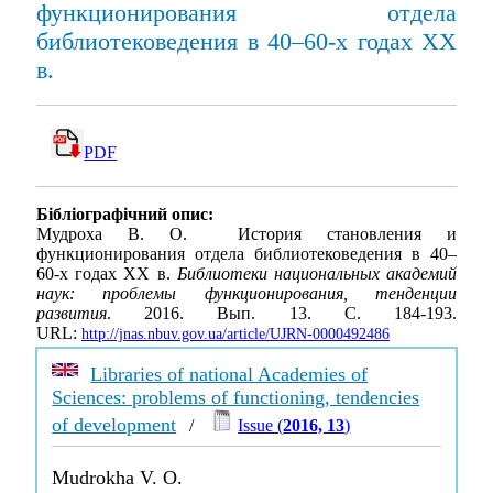
функционирования отдела
библиотековедения в 40–60-х годах XX
в.
PDF
Бібліографічний опис:
Мудроха В. О. История становления и
функционирования отдела библиотековедения в 40–
60-х годах XX в.
Библиотеки национальных академий
наук: проблемы функционирования, тенденции
развития
. 2016. Вып. 13. С. 184-193.
URL:
http://jnas.nbuv.gov.ua/article/UJRN-0000492486
Libraries of national Academies of
Sciences: problems of functioning, tendencies
of development
/
Issue (
2016, 13
)
Mudrokha V. O.