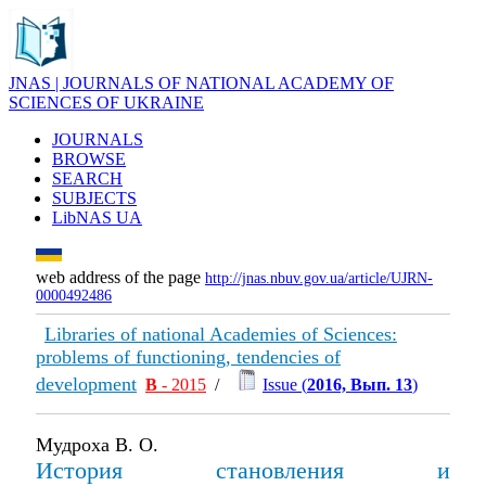
JNAS | JOURNALS OF NATIONAL ACADEMY OF
SCIENCES OF UKRAINE
JOURNALS
BROWSE
SEARCH
SUBJECTS
LibNAS UA
web address of the page
http://jnas.nbuv.gov.ua/article/UJRN-
0000492486
Libraries of national Academies of Sciences:
problems of functioning, tendencies of
development
В
- 2015
/
Issue (
2016, Вып. 13
)
Мудроха В. О.
История становления и