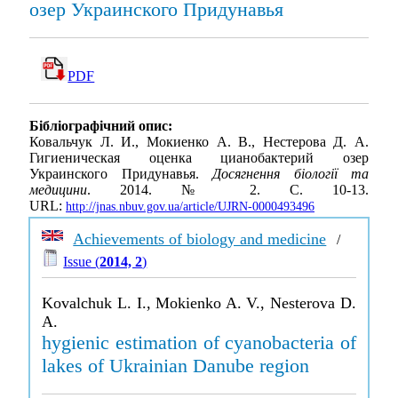
озер Украинского Придунавья
PDF
Бібліографічний опис:
Ковальчук Л. И., Мокиенко А. В., Нестерова Д. А.
Гигиеническая оценка цианобактерий озер
Украинского Придунавья.
Досягнення біології та
медицини
. 2014. № 2. С. 10-13.
URL:
http://jnas.nbuv.gov.ua/article/UJRN-0000493496
Achievements of biology and medicine
/
Issue (
2014, 2
)
Kovalchuk L. I., Mokienko A. V., Nesterova D.
A.
hygienic estimation of cyanobacteria of
lakes of Ukrainian Danube region