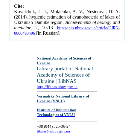
Cite:
Kovalchuk, L. I., Mokienko, A. V., Nesterova, D. A.
(2014). hygienic estimation of cyanobacteria of lakes of
Ukrainian Danube region.
Achievements of biology and
medicine
, 2, 10-13.
http://jnas.nbuv.gov.ua/article/UJRN-
[In Russian].
0000493496
National Academy of Sciences of
Ukraine
Library portal of National
Academy of Sciences of
Ukraine | LibNAS
http://libnas.nbuv.gov.ua
Vernadsky National Library of
Ukraine (VNLU)
Institute of Information
Technologies of VNLU
+38 (044) 525-36-24
libnas@nbuv.gov.ua