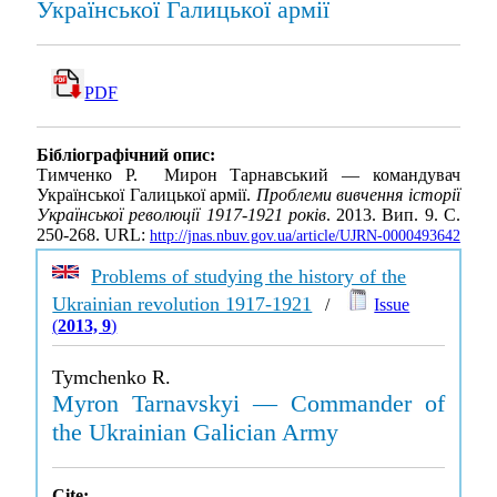
Української Галицької армії
PDF
Бібліографічний опис:
Тимченко Р. Мирон Тарнавський — командувач
Української Галицької армії.
Проблеми вивчення історії
Української революції 1917-1921 років
. 2013. Вип. 9. С.
250-268. URL:
http://jnas.nbuv.gov.ua/article/UJRN-0000493642
Problems of studying the history of the
Ukrainian revolution 1917-1921
/
Issue
(
2013, 9
)
Tymchenko R.
Myron Tarnavskyi — Commander of
the Ukrainian Galician Army
Cite: