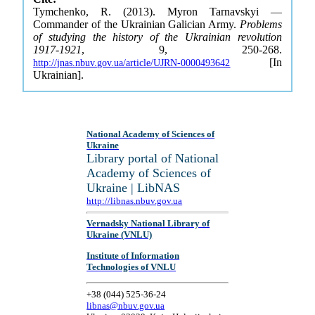
Tymchenko, R. (2013). Myron Tarnavskyi —
Commander of the Ukrainian Galician Army.
Problems
of studying the history of the Ukrainian revolution
1917-1921
, 9, 250-268.
[In
http://jnas.nbuv.gov.ua/article/UJRN-0000493642
Ukrainian].
National Academy of Sciences of
Ukraine
Library portal of National
Academy of Sciences of
Ukraine | LibNAS
http://libnas.nbuv.gov.ua
Vernadsky National Library of
Ukraine (VNLU)
Institute of Information
Technologies of VNLU
+38 (044) 525-36-24
libnas@nbuv.gov.ua