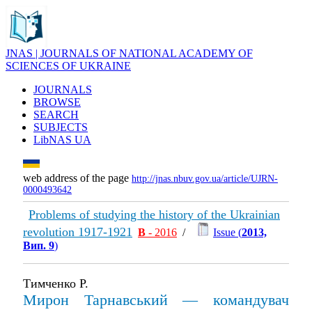
JNAS | JOURNALS OF NATIONAL ACADEMY OF
SCIENCES OF UKRAINE
JOURNALS
BROWSE
SEARCH
SUBJECTS
LibNAS UA
web address of the page
http://jnas.nbuv.gov.ua/article/UJRN-
0000493642
Problems of studying the history of the Ukrainian
revolution 1917-1921
В
- 2016
/
Issue (
2013,
Вип. 9
)
Тимченко Р.
Мирон Тарнавський — командувач