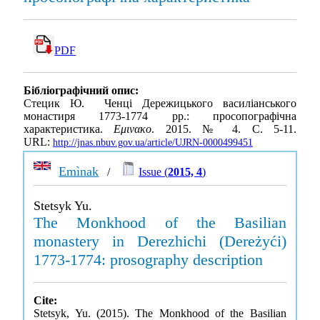
PDF
Бібліографічний опис:
Стецик Ю. Ченці Дережицького василіанського
монастиря 1773-1774 рр.: просопографічна
характеристика.
Εμινακο
. 2015. № 4. С. 5-11.
URL:
http://jnas.nbuv.gov.ua/article/UJRN-0000499451
Emìnak
/
Issue (
2015, 4
)
Stetsyk Yu.
The Monkhood of the Basilian
monastery in Derezhichi (Dereżyći)
1773-1774: prosography description
Cite:
Stetsyk, Yu. (2015). The Monkhood of the Basilian