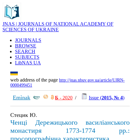
JNAS | JOURNALS OF NATIONAL ACADEMY OF
SCIENCES OF UKRAINE
JOURNALS
BROWSE
SEARCH
SUBJECTS
LibNAS UA
web address of the page
http://jnas.nbuv.gov.ua/article/UJRN-
0000499451
Emìnak
Б
- 2020
/
Issue (
2015, № 4
)
Стецик Ю.
Ченці Дережицького василіанського
монастиря 1773-1774 рр.:
просопографічна характеристика