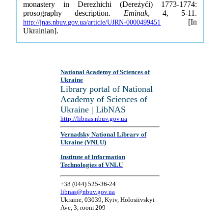
monastery in Derezhichi (Dereżyći) 1773-1774:
prosography description.
Emìnak
, 4, 5-11.
[In
http://jnas.nbuv.gov.ua/article/UJRN-0000499451
Ukrainian].
National Academy of Sciences of
Ukraine
Library portal of National
Academy of Sciences of
Ukraine | LibNAS
http://libnas.nbuv.gov.ua
Vernadsky National Library of
Ukraine (VNLU)
Institute of Information
Technologies of VNLU
+38 (044) 525-36-24
libnas@nbuv.gov.ua
Ukraine, 03039, Kyiv, Holosiivskyi
Ave, 3, room 209