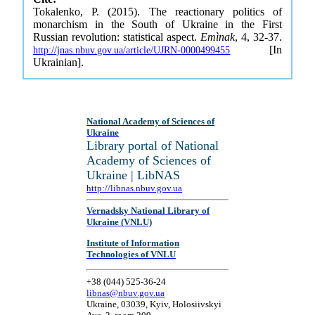
Tokalenko, P. (2015). The reactionary politics of
monarchism in the South of Ukraine in the First
Russian revolution: statistical aspect.
Emìnak
, 4, 32-37.
[In
http://jnas.nbuv.gov.ua/article/UJRN-0000499455
Ukrainian].
National Academy of Sciences of
Ukraine
Library portal of National
Academy of Sciences of
Ukraine | LibNAS
http://libnas.nbuv.gov.ua
Vernadsky National Library of
Ukraine (VNLU)
Institute of Information
Technologies of VNLU
+38 (044) 525-36-24
libnas@nbuv.gov.ua
Ukraine, 03039, Kyiv, Holosiivskyi