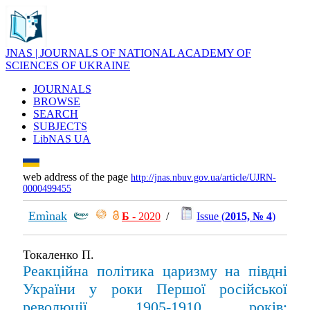
JNAS | JOURNALS OF NATIONAL ACADEMY OF
SCIENCES OF UKRAINE
JOURNALS
BROWSE
SEARCH
SUBJECTS
LibNAS UA
web address of the page
http://jnas.nbuv.gov.ua/article/UJRN-
0000499455
Emìnak
Б
- 2020
/
Issue (
2015, № 4
)
Токаленко П.
Реакційна політика царизму на півдні
України у роки Першої російської
революції 1905-1910 років: