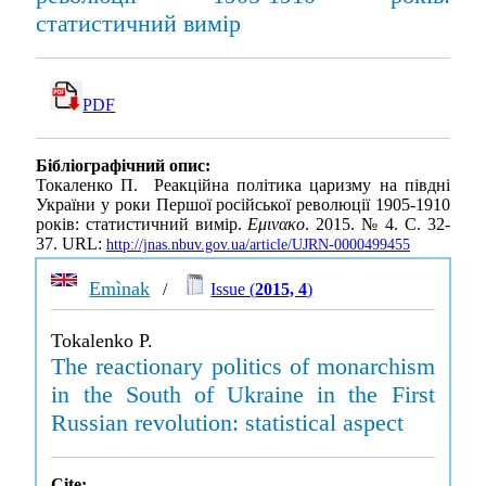
статистичний вимір
PDF
Бібліографічний опис:
Токаленко П. Реакційна політика царизму на півдні
України у роки Першої російської революції 1905-1910
років: статистичний вимір.
Εμινακο
. 2015. № 4. С. 32-
37. URL:
http://jnas.nbuv.gov.ua/article/UJRN-0000499455
Emìnak
/
Issue (
2015, 4
)
Tokalenko P.
The reactionary politics of monarchism
in the South of Ukraine in the First
Russian revolution: statistical aspect
Cite: