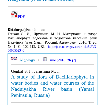
PDF
Бібліографічний опис:
Генкал С. И., Ярушина М. И. Материалы к флоре
Bacillariophyta водоемов и водотоков бассейна реки
Надуйяха (п-ов Ямал, Россия).
Альгология
. 2016. Т. 26,
№ 1. С. 102-115. URL:
http://jnas.nbuv.gov.ua/article/UJRN-
0000502346
Algology
/
Issue (
2016, 26
(1)
)
Genkal S. I., Jarushina M. I.
A study of flora of Bacillariophyta in
water bodies and water courses of the
Naduiyakha River basin (Yamal
Peninsula, Russia)