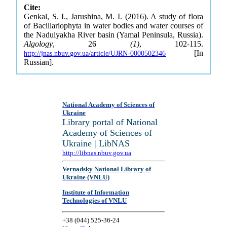
Cite:
Genkal, S. I., Jarushina, M. I. (2016). A study of flora
of Bacillariophyta in water bodies and water courses of
the Naduiyakha River basin (Yamal Peninsula, Russia).
Algology
, 26
(1)
, 102-115.
[In
http://jnas.nbuv.gov.ua/article/UJRN-0000502346
Russian].
National Academy of Sciences of
Ukraine
Library portal of National
Academy of Sciences of
Ukraine | LibNAS
http://libnas.nbuv.gov.ua
Vernadsky National Library of
Ukraine (VNLU)
Institute of Information
Technologies of VNLU
+38 (044) 525-36-24