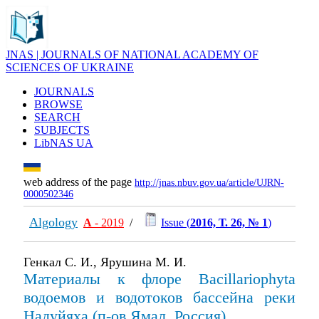
JNAS | JOURNALS OF NATIONAL ACADEMY OF
SCIENCES OF UKRAINE
JOURNALS
BROWSE
SEARCH
SUBJECTS
LibNAS UA
web address of the page
http://jnas.nbuv.gov.ua/article/UJRN-
0000502346
Algology
А
- 2019
/
Issue (
2016, Т. 26, № 1
)
Генкал С. И., Ярушина М. И.
Материалы к флоре Bacillariophyta
водоемов и водотоков бассейна реки
Надуйяха (п-ов Ямал, Россия)