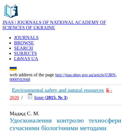
JNAS | JOURNALS OF NATIONAL ACADEMY OF
SCIENCES OF UKRAINE
JOURNALS
BROWSE
SEARCH
SUBJECTS
LibNAS UA
web address of the page
http://jnas.nbuv.gov.ua/article/UJRN-
0000502668
Environmental safety and natural resources
Б
-
2020
/
Issue (
2015, № 3
)
Маджд С. М.
Удосконалення контролю техносфери
сучасними біологічними методами