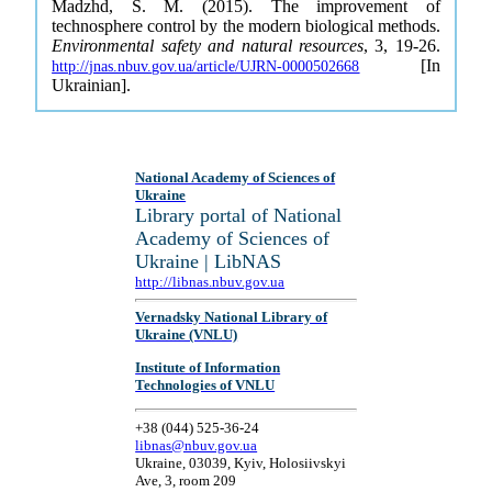
Madzhd, S. M. (2015). The improvement of
technosphere control by the modern biological methods.
Environmental safety and natural resources
, 3, 19-26.
[In
http://jnas.nbuv.gov.ua/article/UJRN-0000502668
Ukrainian].
National Academy of Sciences of
Ukraine
Library portal of National
Academy of Sciences of
Ukraine | LibNAS
http://libnas.nbuv.gov.ua
Vernadsky National Library of
Ukraine (VNLU)
Institute of Information
Technologies of VNLU
+38 (044) 525-36-24
libnas@nbuv.gov.ua
Ukraine, 03039, Kyiv, Holosiivskyi
Ave, 3, room 209