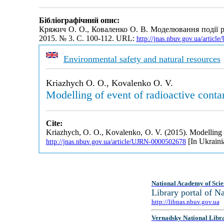
Бібліографічний опис:
Кряжич О. О., Коваленко О. В. Моделювання події р
2015. № 3. С. 100-112. URL:
http://jnas.nbuv.gov.ua/artic
Environmental safety and natural resources
Kriazhych O. O., Kovalenko O. V.
Modelling of event of radioactive conta
Cite:
Kriazhych, O. O., Kovalenko, O. V. (2015). Modelling o
[In Ukraini
http://jnas.nbuv.gov.ua/article/UJRN-0000502678
National Academy of Scie
Library portal of 
http://libnas.nbuv.gov.ua
Vernadsky National Libr