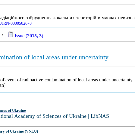
адіаційного забруднення локальних територій в умовах невизна
le/UJRN-0000502678
/
Issue (
2015, 3
)
mination of local areas under uncertainty
f event of radioactive contamination of local areas under uncertainty.
an].
nces of Ukraine
National Academy of Sciences of Ukraine | LibNAS
ary of Ukraine (VNLU)