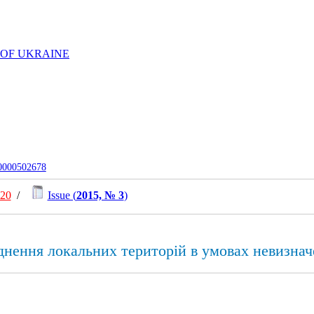
 OF UKRAINE
-0000502678
020
/
Issue (
2015, № 3
)
днення локальних територій в умовах невизнач