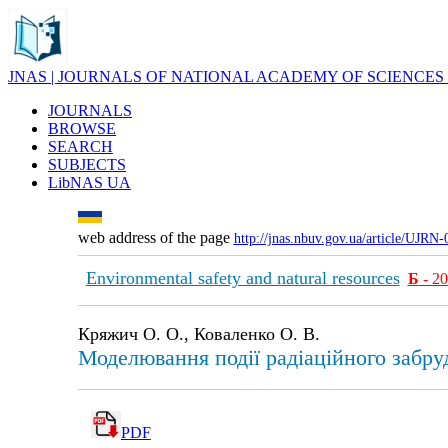
JNAS | JOURNALS OF NATIONAL ACADEMY OF SCIENCES
JOURNALS
BROWSE
SEARCH
SUBJECTS
LibNAS UA
web address of the page
http://jnas.nbuv.gov.ua/article/UJRN
Environmental safety and natural resources
Б
- 2
Кряжич О. О., Коваленко О. В.
Моделювання події радіаційного забру
PDF