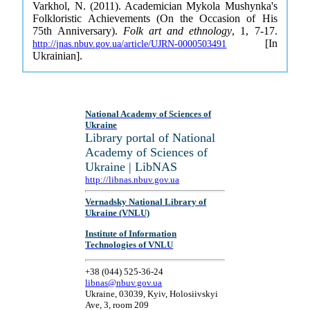
Varkhol, N. (2011). Academician Mykola Mushynka's
Folkloristic Achievements (On the Occasion of His
75th Anniversary).
Folk art and ethnology
, 1, 7-17.
[In
http://jnas.nbuv.gov.ua/article/UJRN-0000503491
Ukrainian].
National Academy of Sciences of
Ukraine
Library portal of National
Academy of Sciences of
Ukraine | LibNAS
http://libnas.nbuv.gov.ua
Vernadsky National Library of
Ukraine (VNLU)
Institute of Information
Technologies of VNLU
+38 (044) 525-36-24
libnas@nbuv.gov.ua
Ukraine, 03039, Kyiv, Holosiivskyi
Ave, 3, room 209