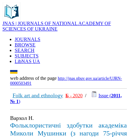
JNAS | JOURNALS OF NATIONAL ACADEMY OF
SCIENCES OF UKRAINE
JOURNALS
BROWSE
SEARCH
SUBJECTS
LibNAS UA
web address of the page
http://jnas.nbuv.gov.ua/article/UJRN-
0000503491
Folk art and ethnology
Б
- 2020
/
Issue (
2011,
№ 1
)
Вархол Н.
Фольклористичні здобутки академіка
Миколи Мушинки (з нагоди 75-річчя