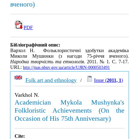
вченого)
PDF
Бібліографічний опис:
Вархол Н. Фольклористичні здобутки академіка
Миколи Мушинки (з нагоди 75-річчя вченого).
Народна творчість та етнологія
. 2011. № 1. С. 7-17.
URL:
http://jnas.nbuv.gov.ua/article/UJRN-0000503491
Folk art and ethnology
/
Issue (
2011, 1
)
Varkhol N.
Academician Mykola Mushynka's
Folkloristic Achievements (On the
Occasion of His 75th Anniversary)
Cite: