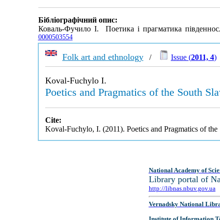
Бібліографічний опис:
Коваль-Фучило І. Поетика і прагматика південнос
0000503554
Folk art and ethnology
/
Issue (
2011, 4
)
Koval-Fuchylo I.
Poetics and Pragmatics of the South Sl
Cite:
Koval-Fuchylo, I. (2011). Poetics and Pragmatics of th
National Academy of Scie
Library portal of 
http://libnas.nbuv.gov.ua
Vernadsky National Libr
Institute of Information