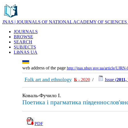
JNAS | JOURNALS OF NATIONAL ACADEMY OF SCIENCES
JOURNALS
BROWSE
SEARCH
SUBJECTS
LibNAS UA
web address of the page
http://jnas.nbuv.gov.ua/article/UJRN
Folk art and ethnology
Б
- 2020
/
Issue (
2011,
Коваль-Фучило І.
Поетика і прагматика південнослов'ян
PDF