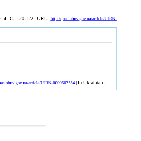
№ 4. С. 120-122. URL:
http://jnas.nbuv.gov.ua/article/UJRN-
[In Ukrainian].
jnas.nbuv.gov.ua/article/UJRN-0000503554