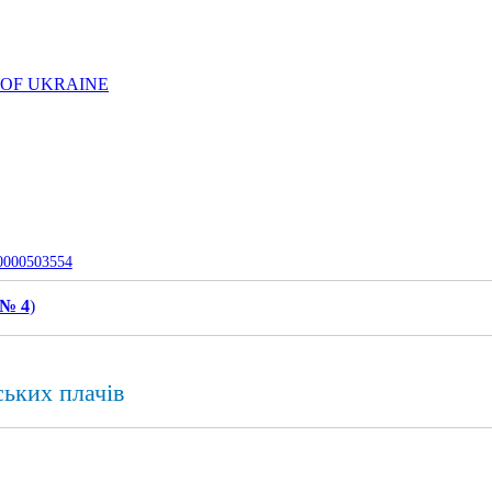
 OF UKRAINE
-0000503554
 № 4
)
ських плачів