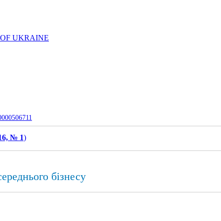
 OF UKRAINE
-0000506711
16, № 1
)
середнього бізнесу