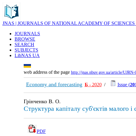
JNAS | JOURNALS OF NATIONAL ACADEMY OF SCIENCES
JOURNALS
BROWSE
SEARCH
SUBJECTS
LibNAS UA
web address of the page
http://jnas.nbuv.gov.ua/article/UJRN
Economy and forecasting
Б
- 2020
/
Issue (
20
Грінченко В. О.
Структура капіталу суб'єктів малого і 
PDF