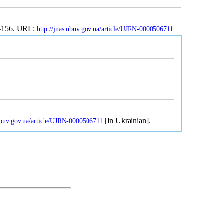
2-156. URL:
http://jnas.nbuv.gov.ua/article/UJRN-0000506711
[In Ukrainian].
.nbuv.gov.ua/article/UJRN-0000506711