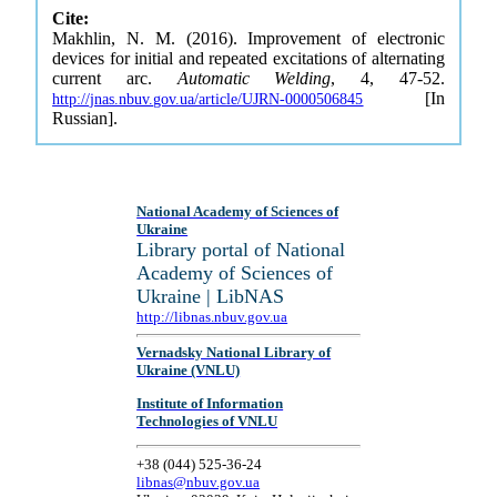
Cite:
Makhlin, N. M. (2016). Improvement of electronic
devices for initial and repeated excitations of alternating
current arc.
Automatic Welding
, 4, 47-52.
[In
http://jnas.nbuv.gov.ua/article/UJRN-0000506845
Russian].
National Academy of Sciences of
Ukraine
Library portal of National
Academy of Sciences of
Ukraine | LibNAS
http://libnas.nbuv.gov.ua
Vernadsky National Library of
Ukraine (VNLU)
Institute of Information
Technologies of VNLU
+38 (044) 525-36-24
libnas@nbuv.gov.ua