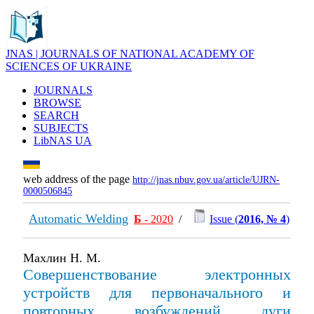
JNAS | JOURNALS OF NATIONAL ACADEMY OF
SCIENCES OF UKRAINE
JOURNALS
BROWSE
SEARCH
SUBJECTS
LibNAS UA
web address of the page
http://jnas.nbuv.gov.ua/article/UJRN-
0000506845
Automatic Welding
Б
- 2020
/
Issue (
2016, № 4
)
Махлин Н. М.
Совершенствование электронных
устройств для первоначального и
повторных возбуждений дуги