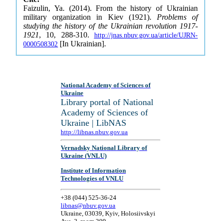
Faizulin, Ya. (2014). From the history of Ukrainian
military organization in Kiev (1921).
Problems of
studying the history of the Ukrainian revolution 1917-
1921
, 10, 288-310.
http://jnas.nbuv.gov.ua/article/UJRN-
[In Ukrainian].
0000508302
National Academy of Sciences of
Ukraine
Library portal of National
Academy of Sciences of
Ukraine | LibNAS
http://libnas.nbuv.gov.ua
Vernadsky National Library of
Ukraine (VNLU)
Institute of Information
Technologies of VNLU
+38 (044) 525-36-24
libnas@nbuv.gov.ua
Ukraine, 03039, Kyiv, Holosiivskyi