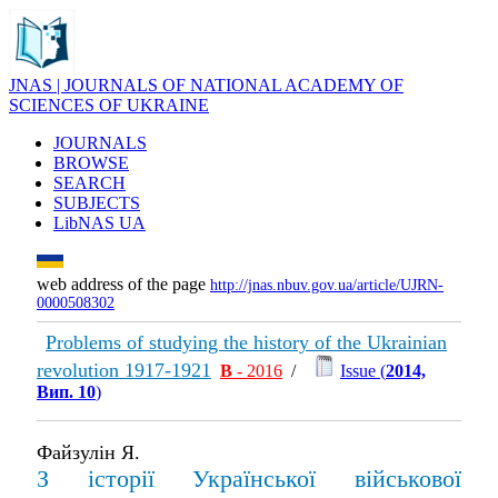
JNAS | JOURNALS OF NATIONAL ACADEMY OF
SCIENCES OF UKRAINE
JOURNALS
BROWSE
SEARCH
SUBJECTS
LibNAS UA
web address of the page
http://jnas.nbuv.gov.ua/article/UJRN-
0000508302
Problems of studying the history of the Ukrainian
revolution 1917-1921
В
- 2016
/
Issue (
2014,
Вип. 10
)
Файзулін Я.
З історії Української військової