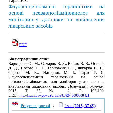
Тарас Р. С.
Флуоресцеїновмісні тераностики на
основі псевдополіамінокислот для
моніторингу доставки та вивільнення
лікарських засобів
PDF
Бібліографічний опис:
Варваренко С. М., Самарик В. Я., Влізло В. В., Остапів
Д. Д., Носова Н. Г., Тарнавчик І. Т., Фігурка Н. В.,
Ференс М. В., Нагорняк М. І., Тарас Р. С.
Флуоресцеїновмісні тераностики на основі
псевдополіамінокислот для моніторингу доставки та
вивільнення лікарських засобів.
Полімерний журнал
.
2015. Т. 37, № 2. С. 193-199.
URL:
http://jnas.nbuv.gov.ua/article/UJRN-0000508421
Polymer journal
/
Issue (
2015, 37
(2)
)