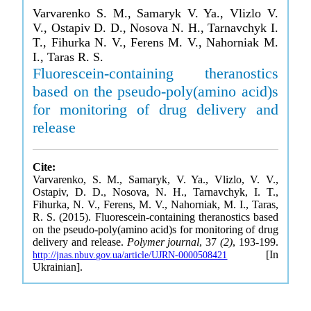
Varvarenko S. M., Samaryk V. Ya., Vlizlo V.
V., Ostapiv D. D., Nosova N. H., Tarnavchyk I.
T., Fihurka N. V., Ferens M. V., Nahorniak M.
I., Taras R. S.
Fluorescein-containing theranostics
based on the pseudo-poly(amino acid)s
for monitoring of drug delivery and
release
Cite:
Varvarenko, S. M., Samaryk, V. Ya., Vlizlo, V. V.,
Ostapiv, D. D., Nosova, N. H., Tarnavchyk, I. T.,
Fihurka, N. V., Ferens, M. V., Nahorniak, M. I., Taras,
R. S. (2015). Fluorescein-containing theranostics based
on the pseudo-poly(amino acid)s for monitoring of drug
delivery and release.
Polymer journal
, 37
(2)
, 193-199.
[In
http://jnas.nbuv.gov.ua/article/UJRN-0000508421
Ukrainian].