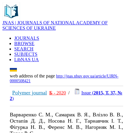
JNAS | JOURNALS OF NATIONAL ACADEMY OF
SCIENCES OF UKRAINE
JOURNALS
BROWSE
SEARCH
SUBJECTS
LibNAS UA
web address of the page
http://jnas.nbuv.gov.ua/article/UJRN-
0000508421
Polymer journal
Б
- 2020
/
Issue (
2015, Т. 37, №
2
)
Варваренко С. М., Самарик В. Я., Влізло В. В.,
Остапів Д. Д., Носова Н. Г., Тарнавчик І. Т.,
Фігурка Н. В., Ференс М. В., Нагорняк М. І.,