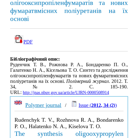
олігооксипропіленфумаратів та нових
фумаратвмісних поліуретанів на їх
основі
PDF
Бібліографічний опис:
Руденчик Т. В., Рожнова Р. А., Бондаренко П. О.,
Галатенко Н. А., Кісельова Т. О. Синтез та дослідження
олігооксипропіленфумаратів та нових фумаратвмісних
поліуретанів на їх основі.
Полімерний журнал
. 2012. Т.
34, № 2. С. 185-190.
URL:
http://jnas.nbuv.gov.ua/article/UJRN-0000508914
Polymer journal
/
Issue (
2012, 34
(2)
)
Rudenchyk T. V., Rozhnova R. A., Bondarenko
P. O., Halatenko N. A., Kiselova T. O.
The synthesis oligooxypropylen