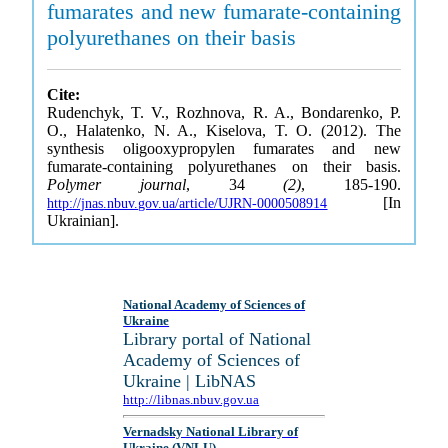
fumarates and new fumarate-containing
polyurethanes on their basis
Cite:
Rudenchyk, T. V., Rozhnova, R. A., Bondarenko, P.
O., Halatenko, N. A., Kiselova, T. O. (2012). The
synthesis oligooxypropylen fumarates and new
fumarate-containing polyurethanes on their basis.
Polymer journal
, 34
(2)
, 185-190.
[In
http://jnas.nbuv.gov.ua/article/UJRN-0000508914
Ukrainian].
National Academy of Sciences of
Ukraine
Library portal of National
Academy of Sciences of
Ukraine | LibNAS
http://libnas.nbuv.gov.ua
Vernadsky National Library of
Ukraine (VNLU)