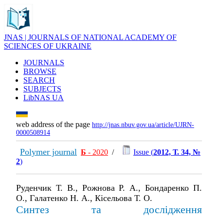
JNAS | JOURNALS OF NATIONAL ACADEMY OF
SCIENCES OF UKRAINE
JOURNALS
BROWSE
SEARCH
SUBJECTS
LibNAS UA
web address of the page
http://jnas.nbuv.gov.ua/article/UJRN-
0000508914
Polymer journal
Б
- 2020
/
Issue (
2012, Т. 34, №
2
)
Руденчик Т. В., Рожнова Р. А., Бондаренко П.
О., Галатенко Н. А., Кісельова Т. О.
Синтез та дослідження