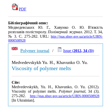
PDF
Бібліографічний опис:
Медведевських Ю. Г., Хавунко О. Ю. В'язкість
розплавів полістиролу.
Полімерний журнал
. 2012. Т. 34,
№ 3. С. 275-282. URL:
http://jnas.nbuv.gov.ua/article/UJRN-
0000508928
Polymer journal
/
Issue (
2012, 34
(3)
)
Medvedevskykh Yu. H., Khavunko O. Yu.
Viscosity of polymer melts
Cite:
Medvedevskykh, Yu. H., Khavunko, O. Yu. (2012).
Viscosity of polymer melts.
Polymer journal
, 34
(3)
,
275-282.
http://jnas.nbuv.gov.ua/article/UJRN-0000508928
[In Ukrainian].