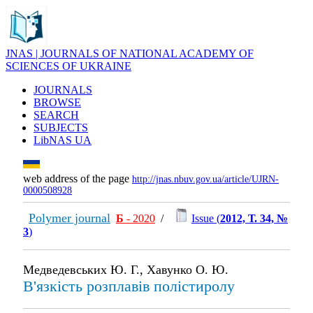
JNAS | JOURNALS OF NATIONAL ACADEMY OF
SCIENCES OF UKRAINE
JOURNALS
BROWSE
SEARCH
SUBJECTS
LibNAS UA
web address of the page
http://jnas.nbuv.gov.ua/article/UJRN-
0000508928
Polymer journal
Б
- 2020
/
Issue (
2012, Т. 34, №
3
)
Медведевських Ю. Г., Хавунко О. Ю.
В'язкість розплавів полістиролу