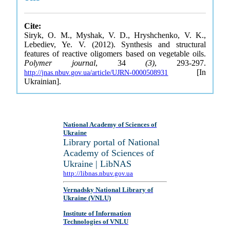
Cite:
Siryk, O. M., Myshak, V. D., Hryshchenko, V. K.,
Lebediev, Ye. V. (2012). Synthesis and structural
features of reactive oligomers based on vegetable oils.
Polymer journal
, 34
(3)
, 293-297.
[In
http://jnas.nbuv.gov.ua/article/UJRN-0000508931
Ukrainian].
National Academy of Sciences of
Ukraine
Library portal of National
Academy of Sciences of
Ukraine | LibNAS
http://libnas.nbuv.gov.ua
Vernadsky National Library of
Ukraine (VNLU)
Institute of Information
Technologies of VNLU