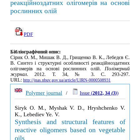
реакційноздатних олігомерів на основі
рослинних олій
PDF
Бібліографічний опис:
Сірик О. М., Мишак В. Д., Грищенко В. К., Лебедєв Є.
В. Синтез і структурні особливості реакційноздатних
олігомерів на основі рослинних олій.
Полімерний
журнал
. 2012. Т. 34, № 3. С. 293-297.
URL:
http://jnas.nbuv.gov.ua/article/UJRN-0000508931
Polymer journal
/
Issue (
2012, 34
(3)
)
Siryk O. M., Myshak V. D., Hryshchenko V.
K., Lebediev Ye. V.
Synthesis and structural features of
reactive oligomers based on vegetable
oils