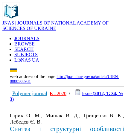
JNAS | JOURNALS OF NATIONAL ACADEMY OF
SCIENCES OF UKRAINE
JOURNALS
BROWSE
SEARCH
SUBJECTS
LibNAS UA
web address of the page
http://jnas.nbuv.gov.ua/article/UJRN-
0000508931
Polymer journal
Б
- 2020
/
Issue (
2012, Т. 34, №
3
)
Сірик О. М., Мишак В. Д., Грищенко В. К.,
Лебедєв Є. В.
Синтез і структурні особливості