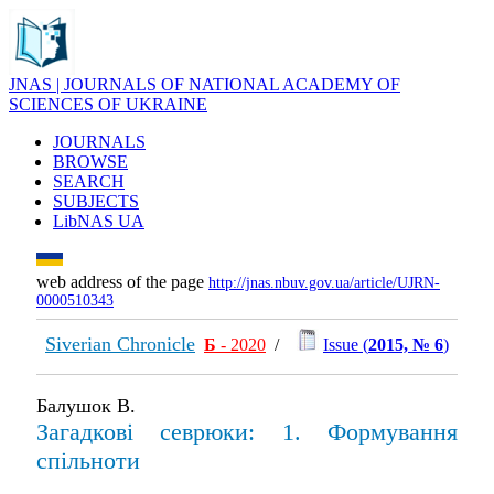
JNAS | JOURNALS OF NATIONAL ACADEMY OF
SCIENCES OF UKRAINE
JOURNALS
BROWSE
SEARCH
SUBJECTS
LibNAS UA
web address of the page
http://jnas.nbuv.gov.ua/article/UJRN-
0000510343
Siverian Chronicle
Б
- 2020
/
Issue (
2015, № 6
)
Балушок В.
Загадкові севрюки: 1. Формування
спільноти