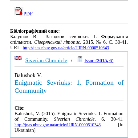
PDF
Бібліографічний опис:
Балушок В. Загадкові севрюки: 1. Формування
спільноти.
Сіверянський літопис
. 2015. № 6. С. 30-41.
URL:
http://jnas.nbuv.gov.ua/article/UJRN-0000510343
Siverian Chronicle
/
Issue (
2015, 6
)
Balushok V.
Enigmatic Sevriuks: 1. Formation of
Community
Cite:
Balushok, V. (2015). Enigmatic Sevriuks: 1. Formation
of Community.
Siverian Chronicle
, 6, 30-41.
[In
http://jnas.nbuv.gov.ua/article/UJRN-0000510343
Ukrainian].