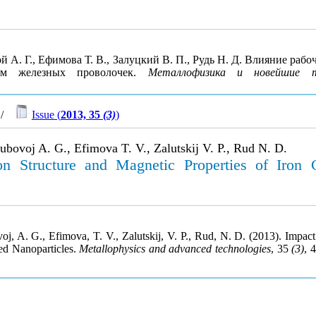
ой А. Г., Ефимова Т. В., Залуцкий В. П., Рудь Н. Д. Влияние ра
вом железных проволочек.
Металлофизика и новейшие т
/
Issue (
2013, 35
(3)
)
ubovoj A. G., Efimova T. V., Zalutskij V. P., Rud N. D.
 Structure and Magnetic Properties of Iron Co
voj, A. G., Efimova, T. V., Zalutskij, V. P., Rud, N. D. (2013). Im
ced Nanoparticles.
Metallophysics and advanced technologies
, 35
(3)
, 