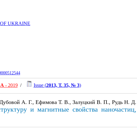
 OF UKRAINE
-0000512544
А
- 2019
/
Issue (
2013, Т. 35, № 3
)
Дубовой А. Г., Ефимова Т. В., Залуцкий В. П., Рудь Н. Д.
труктуру и магнитные свойства наночастиц