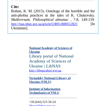
Cite:
Bohun, K. M. (2015). Ontology of the horrible and the
anti-phobia practices in the tales of K. Chukovsky.
Multiversum. Philosophical almanac
, 7-8, 149-159.
[In
http://jnas.nbuv.gov.ua/article/UJRN-0000512825
Ukrainian].
National Academy of Sciences of
Ukraine
Library portal of National
Academy of Sciences of
Ukraine | LibNAS
http://libnas.nbuv.gov.ua
Vernadsky National Library of
Ukraine (VNLU)
Institute of Information
Technologies of VNLU
+38 (044) 525-36-24
libnas@nbuv.gov.ua