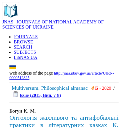
JNAS | JOURNALS OF NATIONAL ACADEMY OF
SCIENCES OF UKRAINE
JOURNALS
BROWSE
SEARCH
SUBJECTS
LibNAS UA
web address of the page
http://jnas.nbuv.gov.ua/article/UJRN-
0000512825
Multiversum. Philosophical almanac
Б
- 2020
/
Issue (
2015, Вип. 7-8
)
Богун К. М.
Онтологія жахливого та антифобіальні
практики в літературних казках К.