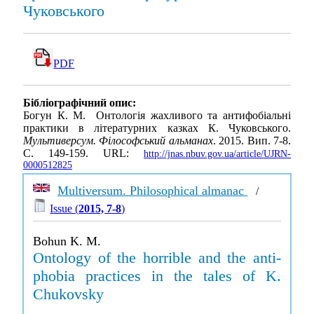
Чуковського
PDF
Бібліографічний опис:
Богун К. М. Онтологія жахливого та антифобіальні
практики в літературних казках К. Чуковського.
Мультиверсум. Філософський альманах
. 2015. Вип. 7-8.
С. 149-159. URL:
http://jnas.nbuv.gov.ua/article/UJRN-
0000512825
Multiversum. Philosophical almanac
/
Issue (
2015, 7-8
)
Bohun K. M.
Ontology of the horrible and the anti-
phobia practices in the tales of K.
Chukovsky