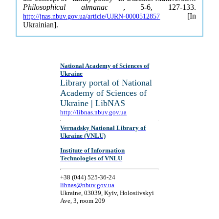
Philosophical almanac
, 5-6, 127-133.
[In
http://jnas.nbuv.gov.ua/article/UJRN-0000512857
Ukrainian].
National Academy of Sciences of
Ukraine
Library portal of National
Academy of Sciences of
Ukraine | LibNAS
http://libnas.nbuv.gov.ua
Vernadsky National Library of
Ukraine (VNLU)
Institute of Information
Technologies of VNLU
+38 (044) 525-36-24
libnas@nbuv.gov.ua
Ukraine, 03039, Kyiv, Holosiivskyi
Ave, 3, room 209