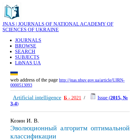
JNAS | JOURNALS OF NATIONAL ACADEMY OF
SCIENCES OF UKRAINE
JOURNALS
BROWSE
SEARCH
SUBJECTS
LibNAS UA
web address of the page
http://jnas.nbuv.gov.ua/article/UJRN-
0000513093
Artificial intelligence
Б
- 2021
/
Issue (
2015, №
3-4
)
Козин И. В.
Эволюционный алгоритм оптимальной
классификации