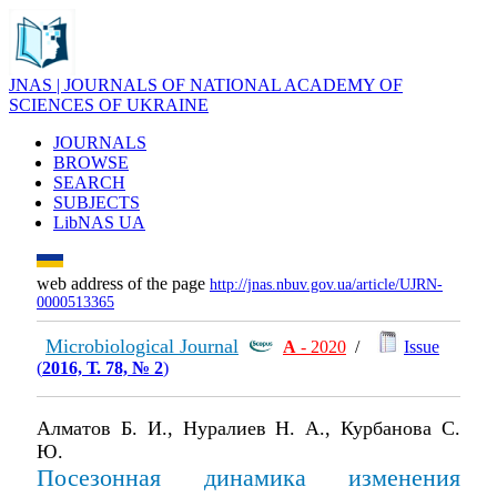
JNAS | JOURNALS OF NATIONAL ACADEMY OF
SCIENCES OF UKRAINE
JOURNALS
BROWSE
SEARCH
SUBJECTS
LibNAS UA
web address of the page
http://jnas.nbuv.gov.ua/article/UJRN-
0000513365
Microbiological Journal
А
- 2020
/
Issue
(
2016, Т. 78, № 2
)
Алматов Б. И., Нуралиев Н. А., Курбанова С.
Ю.
Посезонная динамика изменения