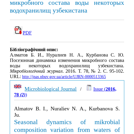
микробного состава воды некоторых
водохранилищ узбекистана
PDF
Бібліографічний опис:
Алматов Б. И., Нуралиев Н. А., Курбанова С. Ю.
Посезонная динамика изменения микробного состава
воды некоторых водохранилищ узбекистана.
Мікробіологічний журнал
. 2016. Т. 78, № 2. С. 95-102.
URL:
http://jnas.nbuv.gov.ua/article/UJRN-0000513365
Microbiological Journal
/
Issue (
2016,
78
(2)
)
Almatov B. I., Nuraliev N. A., Kurbanova S.
Ju.
Seasonal dynamics of mikrobial
composition variation from waters of