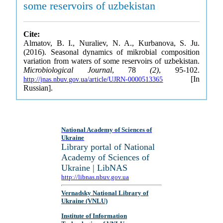
some reservoirs of uzbekistan
Cite:
Almatov, B. I., Nuraliev, N. A., Kurbanova, S. Ju.
(2016). Seasonal dynamics of mikrobial composition
variation from waters of some reservoirs of uzbekistan.
Microbiological Journal
, 78
(2)
, 95-102.
[In
http://jnas.nbuv.gov.ua/article/UJRN-0000513365
Russian].
National Academy of Sciences of
Ukraine
Library portal of National
Academy of Sciences of
Ukraine | LibNAS
http://libnas.nbuv.gov.ua
Vernadsky National Library of
Ukraine (VNLU)
Institute of Information