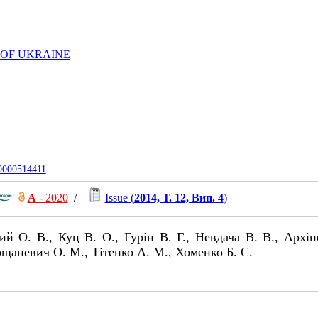
 OF UKRAINE
-0000514411
А
- 2020
/
Issue (
2014, Т. 12, Вип. 4
)
й О. В., Куц В. О., Гурін В. Г., Невдача В. В., Архi
ощаневич О. М., Тітенко А. М., Хоменко Б. С.