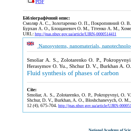
PDF
Бібліографічний опис:
Смоляр А. С., Золотаренко О. П., Покропивний О. В., 
Бурхан А. О., Блощаневич О. М., Тітенко А. М., Хом
URL:
http://jnas.nbuv.gov.ua/article/UJRN-0000514411
Nanosystems, nanomaterials, nanotechnolo
Smoliar A. S., Zolotarenko O. P., Pokropyvny
Herasymov O. Yu., Shchur D. V., Burkhan A. O
Fluid synthesis of phases of carbon
Cite:
Smoliar, A. S., Zolotarenko, O. P., Pokropyvnyi, O. V
Shchur, D. V., Burkhan, A. O., Bloshchanevych, O. M., 
12
(4)
, 675-704.
http://jnas.nbuv.gov.ua/article/UJRN-0000
National Academy of Scie