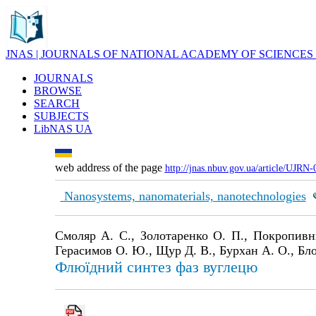
JNAS | JOURNALS OF NATIONAL ACADEMY OF SCIENCES
JOURNALS
BROWSE
SEARCH
SUBJECTS
LibNAS UA
web address of the page
http://jnas.nbuv.gov.ua/article/UJRN
Nanosystems, nanomaterials, nanotechnologies
Смоляр А. С., Золотаренко О. П., Покропивни
Герасимов О. Ю., Щур Д. В., Бурхан А. О., Бл
Флюїдний синтез фаз вуглецю