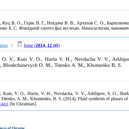
Куц В. О., Гурін В. Г., Невдача В. В., Архiпов С. О., Бархолен
енко Б. С. Флюїдний синтез фаз вуглецю.
Наносистеми, наномате
gies
/
Issue (
2014, 12
(4)
)
i O. V., Kuts V. O., Hurin V. H., Nevdacha V. V., Arkhip
., Bloshchanevych O. M., Titenko A. M., Khomenko B. S.
., Kuts, V. O., Hurin, V. H., Nevdacha, V. V., Arkhipov, S. O., Ba
Titenko, A. M., Khomenko, B. S. (2014). Fluid synthesis of phases of
[In Ukrainian].
514411
nces of Ukraine