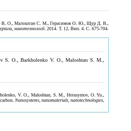
ко В. О., Малоштан С. М., Герасимов О. Ю., Щур Д. В.,
ріали, нанотехнології
. 2014. Т. 12, Вип. 4. С. 675-704.
ov S. O., Barkholenko V. O., Maloshtan S. M.,
rkholenko, V. O., Maloshtan, S. M., Herasymov, O. Yu.,
 carbon.
Nanosystems, nanomaterials, nanotechnologies
,