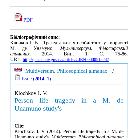
PDF
Бібліографічний опис:
Клочков І. В. Трагедія життя особистості у творчості
М. де Унамуно.
Мультиверсум. Філософський
альманах
. 2014. Вип. 1. С. 75-86.
URL:
http://jnas.nbuv.gov.ua/article/UJRN-0000515247
Multiversum. Philosophical almanac
/
Issue (
2014, 1
)
Klochkov I. V.
Person life tragedy in a M. de
Unamuno study's
Cite:
Klochkov, I. V. (2014). Person life tragedy in a M. de
Unamuno study's.
Multiversum. Philosophical almanac