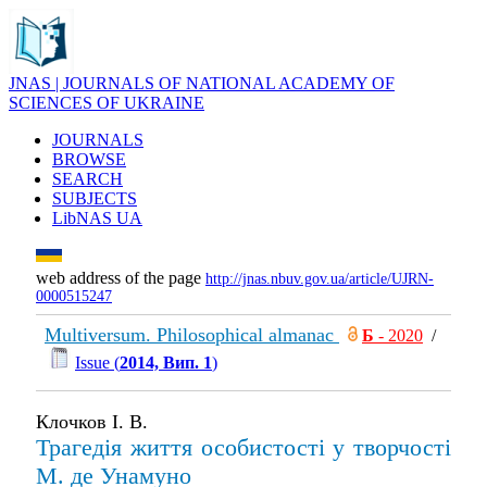
JNAS | JOURNALS OF NATIONAL ACADEMY OF
SCIENCES OF UKRAINE
JOURNALS
BROWSE
SEARCH
SUBJECTS
LibNAS UA
web address of the page
http://jnas.nbuv.gov.ua/article/UJRN-
0000515247
Multiversum. Philosophical almanac
Б
- 2020
/
Issue (
2014, Вип. 1
)
Клочков І. В.
Трагедія життя особистості у творчості
М. де Унамуно