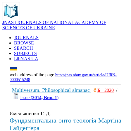
JNAS | JOURNALS OF NATIONAL ACADEMY OF
SCIENCES OF UKRAINE
JOURNALS
BROWSE
SEARCH
SUBJECTS
LibNAS UA
web address of the page
http://jnas.nbuv.gov.ua/article/UJRN-
0000515248
Multiversum. Philosophical almanac
Б
- 2020
/
Issue (
2014, Вип. 1
)
Ємельяненко Г. Д.
Фундаментальна онто-теологія Мартіна
Гайдеґґера