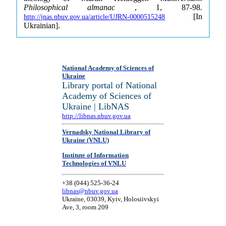
Philosophical almanac
, 1, 87-98.
[In
http://jnas.nbuv.gov.ua/article/UJRN-0000515248
Ukrainian].
National Academy of Sciences of
Ukraine
Library portal of National
Academy of Sciences of
Ukraine | LibNAS
http://libnas.nbuv.gov.ua
Vernadsky National Library of
Ukraine (VNLU)
Institute of Information
Technologies of VNLU
+38 (044) 525-36-24
libnas@nbuv.gov.ua
Ukraine, 03039, Kyiv, Holosiivskyi
Ave, 3, room 209