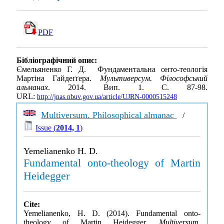
PDF
Бібліографічний опис:
Ємельяненко Г. Д. Фундаментальна онто-теологія
Мартіна Гайдеґґера.
Мультиверсум. Філософський
альманах
. 2014. Вип. 1. С. 87-98.
URL:
http://jnas.nbuv.gov.ua/article/UJRN-0000515248
Multiversum. Philosophical almanac
/
Issue (
2014, 1
)
Yemelianenko H. D.
Fundamental onto-theology of Martin
Heidegger
Cite:
Yemelianenko, H. D. (2014). Fundamental onto-
theology of Martin Heidegger.
Multiversum.