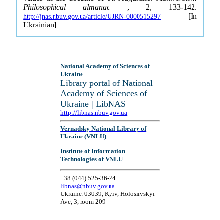
Philosophical almanac
, 2, 133-142.
[In
http://jnas.nbuv.gov.ua/article/UJRN-0000515297
Ukrainian].
National Academy of Sciences of
Ukraine
Library portal of National
Academy of Sciences of
Ukraine | LibNAS
http://libnas.nbuv.gov.ua
Vernadsky National Library of
Ukraine (VNLU)
Institute of Information
Technologies of VNLU
+38 (044) 525-36-24
libnas@nbuv.gov.ua
Ukraine, 03039, Kyiv, Holosiivskyi
Ave, 3, room 209