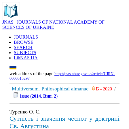
JNAS | JOURNALS OF NATIONAL ACADEMY OF
SCIENCES OF UKRAINE
JOURNALS
BROWSE
SEARCH
SUBJECTS
LibNAS UA
web address of the page
http://jnas.nbuv.gov.ua/article/UJRN-
0000515297
Multiversum. Philosophical almanac
Б
- 2020
/
Issue (
2014, Вип. 2
)
Туренко О. С.
Сутність і значення чеснот у доктрині
Св. Августина