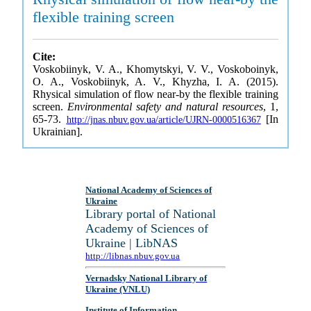
flexible training screen
Cite:
Voskobiinyk, V. A., Khomytskyi, V. V., Voskoboinyk,
O. A., Voskobiinyk, A. V., Khyzha, I. A. (2015).
Rhysical simulation of flow near-by the flexible training
screen.
Environmental safety and natural resources
, 1,
65-73.
[In
http://jnas.nbuv.gov.ua/article/UJRN-0000516367
Ukrainian].
National Academy of Sciences of
Ukraine
Library portal of National
Academy of Sciences of
Ukraine | LibNAS
http://libnas.nbuv.gov.ua
Vernadsky National Library of
Ukraine (VNLU)
Institute of Information