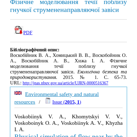
Фізичне моделювання течії поблизу
гнучкої струмененаправляючої завіси
PDF
Бібліографічний опис:
Воскобійник В. А., Хомицький В. В., Воскобойник О.
А., Воскобійник А. В., Хижа І. А. Фізичне
моделювання течії поблизу гнучкої
струмененаправляючої завіси.
Екологічна безпека та
природокористування
. 2015. № 1. С. 65-73.
URL:
http://jnas.nbuv.gov.ua/article/UJRN-0000516367
Environmental safety and natural
resources
/
Issue (
2015, 1
)
Voskobiinyk V. A., Khomytskyi V. V.,
Voskoboinyk O. A., Voskobiinyk A. V., Khyzha
I. A.
Rhysical simulation of flow near-by the