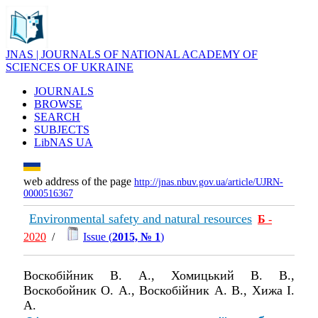
JNAS | JOURNALS OF NATIONAL ACADEMY OF
SCIENCES OF UKRAINE
JOURNALS
BROWSE
SEARCH
SUBJECTS
LibNAS UA
web address of the page
http://jnas.nbuv.gov.ua/article/UJRN-
0000516367
Environmental safety and natural resources
Б
-
2020
/
Issue (
2015, № 1
)
Воскобійник В. А., Хомицький В. В.,
Воскобойник О. А., Воскобійник А. В., Хижа І.
А.