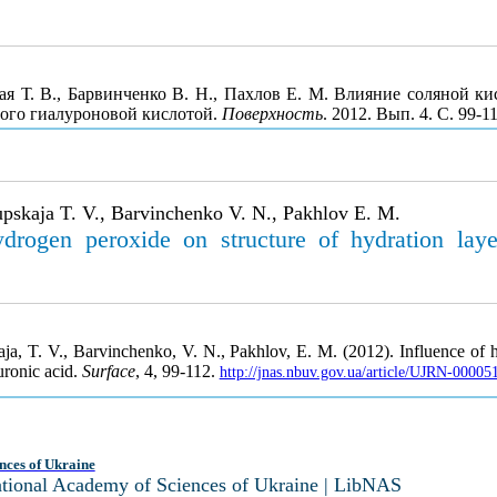
кая Т. В., Барвинченко В. Н., Пахлов Е. М. Влияние соляной к
ого гиалуроновой кислотой.
Поверхность
. 2012. Вып. 4. С. 99-
pskaja T. V., Barvinchenko V. N., Pakhlov E. M.
drogen peroxide on structure of hydration laye
a, T. V., Barvinchenko, V. N., Pakhlov, E. M. (2012). Influence of 
uronic acid.
Surface
, 4, 99-112.
http://jnas.nbuv.gov.ua/article/UJRN-0000
nces of Ukraine
National Academy of Sciences of Ukraine | LibNAS