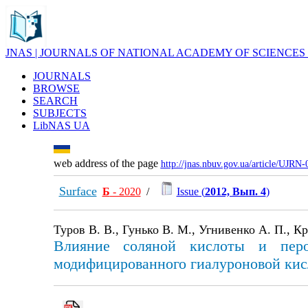
JNAS | JOURNALS OF NATIONAL ACADEMY OF SCIENCES
JOURNALS
BROWSE
SEARCH
SUBJECTS
LibNAS UA
web address of the page
http://jnas.nbuv.gov.ua/article/UJRN
Surface
Б
- 2020
/
Issue (
2012, Вып. 4
)
Туров В. В., Гунько В. М., Угнивенко А. П., Кр
Влияние соляной кислоты и перок
модифицированного гиалуроновой кис