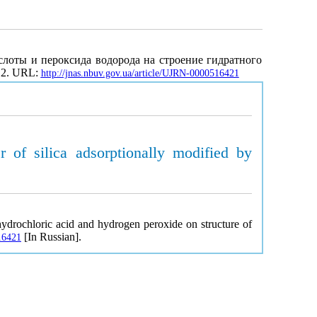
ислоты и пероксида водорода на строение гидратного
112. URL:
http://jnas.nbuv.gov.ua/article/UJRN-0000516421
r of silica adsorptionally modified by
hydrochloric acid and hydrogen peroxide on structure of
[In Russian].
516421