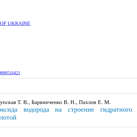
 OF UKRAINE
-0000516421
упская Т. В., Барвинченко В. Н., Пахлов Е. М.
сида водорода на строение гидратного 
лотой