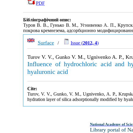
PDF
Бібліографічний опис:
Туров В. В., Гунько В. М., Угнивенко А. П., Крупс
покрова кремнезема, адсорбционно модифицированн
Surface
/
Issue (
2012, 4
)
Turov V. V., Gunko V. M., Ugnivenko A. P., Kru
Influence of hydrochloric acid and hy
hyaluronic acid
Cite:
Turov, V. V., Gunko, V. M., Ugnivenko, A. P., Krupskaj
hydration layer of silica adsorptionally modified by hyal
National Academy of Scie
Library portal of 