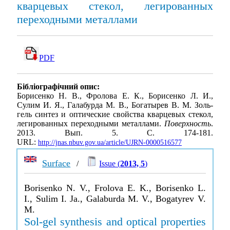
кварцевых стекол, легированных
переходными металлами
PDF
Бібліографічний опис:
Борисенко Н. В., Фролова Е. К., Борисенко Л. И.,
Сулим И. Я., Галабурда М. В., Богатырев В. М. Золь-
гель синтез и оптические свойства кварцевых стекол,
легированных переходными металлами.
Поверхность
.
2013. Вып. 5. С. 174-181.
URL:
http://jnas.nbuv.gov.ua/article/UJRN-0000516577
Surface
/
Issue (
2013, 5
)
Borisenko N. V., Frolova E. K., Borisenko L.
I., Sulim I. Ja., Galaburda M. V., Bogatyrev V.
M.
Sol-gel synthesis and optical properties