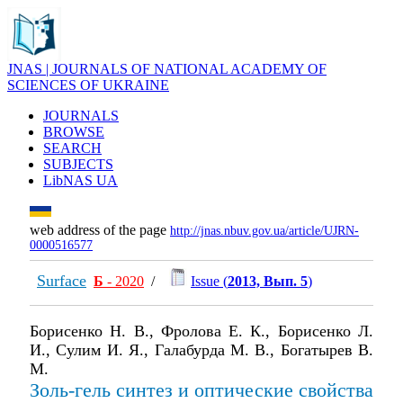
JNAS | JOURNALS OF NATIONAL ACADEMY OF
SCIENCES OF UKRAINE
JOURNALS
BROWSE
SEARCH
SUBJECTS
LibNAS UA
web address of the page
http://jnas.nbuv.gov.ua/article/UJRN-
0000516577
Surface
Б
- 2020
/
Issue (
2013, Вып. 5
)
Борисенко Н. В., Фролова Е. К., Борисенко Л.
И., Сулим И. Я., Галабурда М. В., Богатырев В.
М.
Золь-гель синтез и оптические свойства