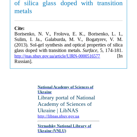
of silica glass doped with transition
metals
Cite:
Borisenko, N. V., Frolova, E. K., Borisenko, L. I.,
Sulim, I. Ja., Galaburda, M. V., Bogatyrev, V. M.
(2013). Sol-gel synthesis and optical properties of silica
glass doped with transition metals.
Surface
, 5, 174-181.
[In
http://jnas.nbuv.gov.ua/article/UJRN-0000516577
Russian].
National Academy of Sciences of
Ukraine
Library portal of National
Academy of Sciences of
Ukraine | LibNAS
http://libnas.nbuv.gov.ua
Vernadsky National Library of
Ukraine (VNLU)