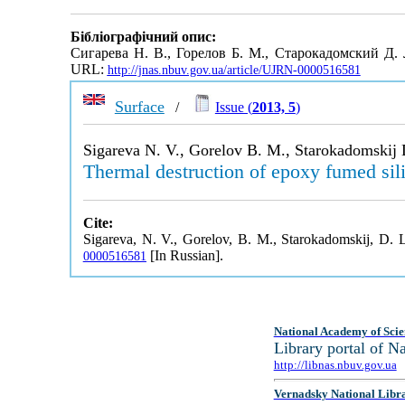
Бібліографічний опис:
Сигарева Н. В., Горелов Б. М., Старокадомский Д.
URL:
http://jnas.nbuv.gov.ua/article/UJRN-0000516581
Surface
/
Issue (
2013, 5
)
Sigareva N. V., Gorelov B. M., Starokadomskij 
Thermal destruction of epoxy fumed si
Cite:
Sigareva, N. V., Gorelov, B. M., Starokadomskij, D. 
[In Russian].
0000516581
National Academy of Scie
Library portal of 
http://libnas.nbuv.gov.ua
Vernadsky National Libr