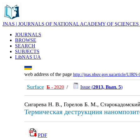
JNAS | JOURNALS OF NATIONAL ACADEMY OF SCIENCES
JOURNALS
BROWSE
SEARCH
SUBJECTS
LibNAS UA
web address of the page
http://jnas.nbuv.gov.ua/article/UJRN
Surface
Б
- 2020
/
Issue (
2013, Вып. 5
)
Сигарева Н. В., Горелов Б. М., Старокадомский
Термическая деструкциия наномпозито
PDF