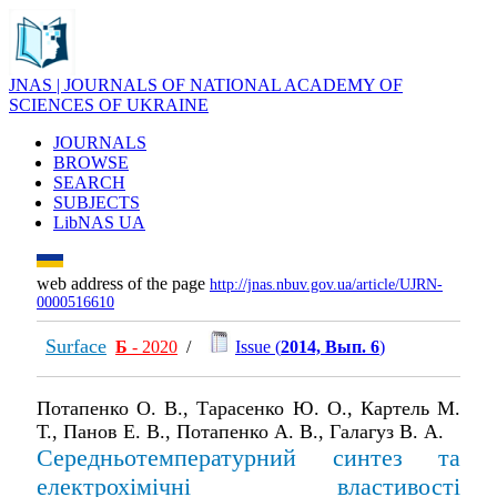
JNAS | JOURNALS OF NATIONAL ACADEMY OF
SCIENCES OF UKRAINE
JOURNALS
BROWSE
SEARCH
SUBJECTS
LibNAS UA
web address of the page
http://jnas.nbuv.gov.ua/article/UJRN-
0000516610
Surface
Б
- 2020
/
Issue (
2014, Вып. 6
)
Потапенко О. В., Тарасенко Ю. О., Картель М.
Т., Панов Е. В., Потапенко А. В., Галагуз В. А.
Середньотемпературний синтез та
електрохімічні властивості