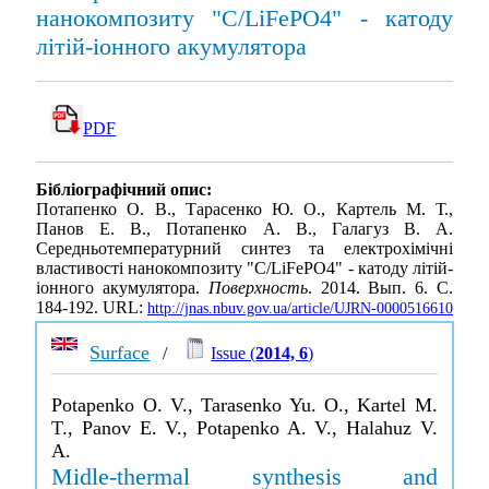
нанокомпозиту "C/LiFePO4" - катоду
літій-іонного акумулятора
PDF
Бібліографічний опис:
Потапенко О. В., Тарасенко Ю. О., Картель М. Т.,
Панов Е. В., Потапенко А. В., Галагуз В. А.
Середньотемпературний синтез та електрохімічні
властивості нанокомпозиту "C/LiFePO4" - катоду літій-
іонного акумулятора.
Поверхность
. 2014. Вып. 6. С.
184-192. URL:
http://jnas.nbuv.gov.ua/article/UJRN-0000516610
Surface
/
Issue (
2014, 6
)
Potapenko O. V., Tarasenko Yu. O., Kartel M.
T., Panov E. V., Potapenko A. V., Halahuz V.
A.
Midle-thermal synthesis and