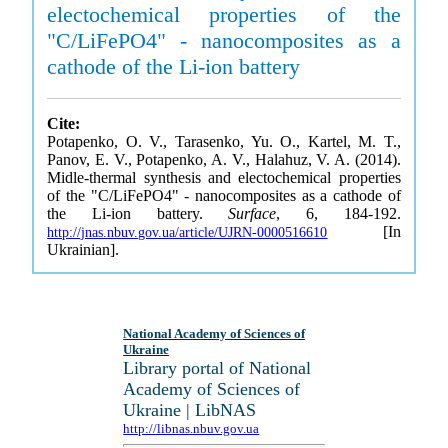
electochemical properties of the
"C/LiFePO4" - nanocomposites as a
cathode of the Li-ion battery
Cite:
Potapenko, O. V., Tarasenko, Yu. O., Kartel, M. T.,
Panov, E. V., Potapenko, A. V., Halahuz, V. A. (2014).
Midle-thermal synthesis and electochemical properties
of the "C/LiFePO4" - nanocomposites as a cathode of
the Li-ion battery.
Surface
, 6, 184-192.
[In
http://jnas.nbuv.gov.ua/article/UJRN-0000516610
Ukrainian].
National Academy of Sciences of
Ukraine
Library portal of National
Academy of Sciences of
Ukraine | LibNAS
http://libnas.nbuv.gov.ua