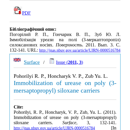
PDF
Бібліографічний опис:
Погорілий Р. П., Гончарик В. П., Зуб Ю. Л.
Іммобілізація уреази на полі (3-меркаптопропіл)
силоксанових носіях.
Поверхность
. 2011. Вып. 3. С.
132-141. URL:
http://jnas.nbuv.gov.ua/article/UJRN-0000516784
Surface
/
Issue (
2011, 3
)
Pohorilyi R. P., Honcharyk V. P., Zub Yu. L.
Immobilization of urease on poly (3-
mersaptopropyl) siloxane carriers
Cite:
Pohorilyi, R. P., Honcharyk, V. P., Zub, Yu. L. (2011).
Immobilization of urease on poly (3-mersaptopropyl)
siloxane carriers.
Surface
, 3, 132-141.
[In
http://jnas.nbuv.gov.ua/article/UJRN-0000516784