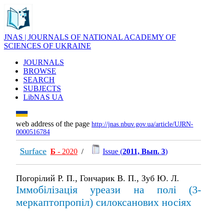
JNAS | JOURNALS OF NATIONAL ACADEMY OF
SCIENCES OF UKRAINE
JOURNALS
BROWSE
SEARCH
SUBJECTS
LibNAS UA
web address of the page
http://jnas.nbuv.gov.ua/article/UJRN-
0000516784
Surface
Б
- 2020
/
Issue (
2011, Вып. 3
)
Погорілий Р. П., Гончарик В. П., Зуб Ю. Л.
Іммобілізація уреази на полі (3-
меркаптопропіл) силоксанових носіях