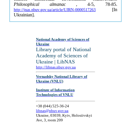
Philosophical almanac
, 4-5, 78-85.
[In
http://jnas.nbuv.gov.ua/article/UJRN-0000517263
Ukrainian].
National Academy of Sciences of
Ukraine
Library portal of National
Academy of Sciences of
Ukraine | LibNAS
http://libnas.nbuv.gov.ua
Vernadsky National Library of
Ukraine (VNLU)
Institute of Information
Technologies of VNLU
+38 (044) 525-36-24
libnas@nbuv.gov.ua
Ukraine, 03039, Kyiv, Holosiivskyi
Ave, 3, room 209