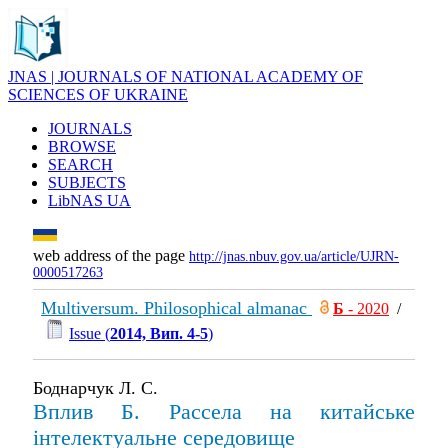
JNAS | JOURNALS OF NATIONAL ACADEMY OF
SCIENCES OF UKRAINE
JOURNALS
BROWSE
SEARCH
SUBJECTS
LibNAS UA
web address of the page
http://jnas.nbuv.gov.ua/article/UJRN-
0000517263
Multiversum. Philosophical almanac
Б
- 2020
/
Issue (
2014, Вип. 4-5
)
Боднарчук Л. С.
Вплив Б. Рассела на китайське
інтелектуальне середовище