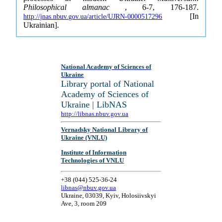
Philosophical almanac
, 6-7, 176-187.
[In
http://jnas.nbuv.gov.ua/article/UJRN-0000517296
Ukrainian].
National Academy of Sciences of
Ukraine
Library portal of National
Academy of Sciences of
Ukraine | LibNAS
http://libnas.nbuv.gov.ua
Vernadsky National Library of
Ukraine (VNLU)
Institute of Information
Technologies of VNLU
+38 (044) 525-36-24
libnas@nbuv.gov.ua
Ukraine, 03039, Kyiv, Holosiivskyi
Ave, 3, room 209