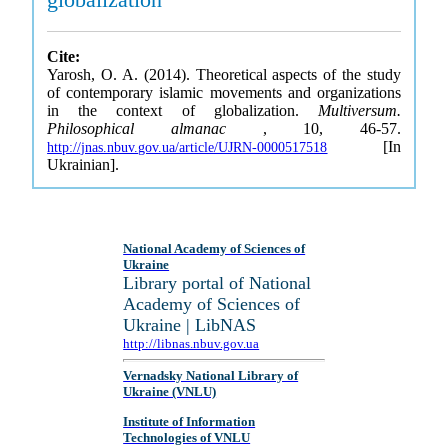
Cite:
Yarosh, O. A. (2014). Theoretical aspects of the study
of contemporary islamic movements and organizations
in the context of globalization.
Multiversum.
Philosophical almanac
, 10, 46-57.
[In
http://jnas.nbuv.gov.ua/article/UJRN-0000517518
Ukrainian].
National Academy of Sciences of
Ukraine
Library portal of National
Academy of Sciences of
Ukraine | LibNAS
http://libnas.nbuv.gov.ua
Vernadsky National Library of
Ukraine (VNLU)
Institute of Information
Technologies of VNLU