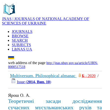
JNAS | JOURNALS OF NATIONAL ACADEMY OF
SCIENCES OF UKRAINE
JOURNALS
BROWSE
SEARCH
SUBJECTS
LibNAS UA
web address of the page
http://jnas.nbuv.gov.ua/article/UJRN-
0000517518
Multiversum. Philosophical almanac
Б
- 2020
/
Issue (
2014, Вип. 10
)
Ярош О. А.
Теоретичні засади дослідження
сучасних мусульманських рухів та