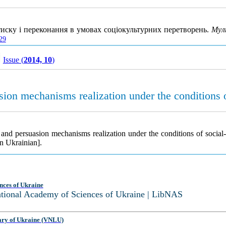
 тиску і переконання в умовах соціокультурних перетворень.
Мул
29
Issue (
2014, 10
)
sion mechanisms realization under the conditions of
 and persuasion mechanisms realization under the conditions of social-c
n Ukrainian].
nces of Ukraine
National Academy of Sciences of Ukraine | LibNAS
ary of Ukraine (VNLU)