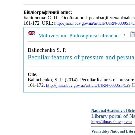
Бібліографічний опис:
Балінченко С. П. Особливості реалізації механізмів
161-172. URL:
http://jnas.nbuv.gov.ua/article/UJRN-00005175
Multiversum. Philosophical almanac
/
Balinchenko S. P.
Peculiar features of pressure and persua
Cite:
Balinchenko, S. P. (2014). Peculiar features of pressure
161-172.
[I
http://jnas.nbuv.gov.ua/article/UJRN-0000517529
National Academy of Scie
Library portal of 
http://libnas.nbuv.gov.ua
Vernadsky National Libr