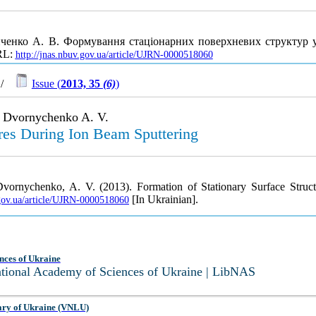
ниченко А. В. Формування стаціонарних поверхневих структур
URL:
http://jnas.nbuv.gov.ua/article/UJRN-0000518060
/
Issue (
2013, 35
(6)
)
, Dvornychenko A. V.
ures During Ion Beam Sputtering
Dvornychenko, A. V. (2013). Formation of Stationary Surface Stru
[In Ukrainian].
.gov.ua/article/UJRN-0000518060
nces of Ukraine
National Academy of Sciences of Ukraine | LibNAS
ary of Ukraine (VNLU)