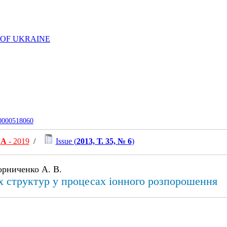
 OF UKRAINE
-0000518060
А
- 2019
/
Issue (
2013, Т. 35, № 6
)
ворниченко А. В.
 структур у процесах іонного розпорошення