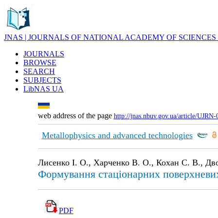
JNAS | JOURNALS OF NATIONAL ACADEMY OF SCIENCES
JOURNALS
BROWSE
SEARCH
SUBJECTS
LibNAS UA
web address of the page
http://jnas.nbuv.gov.ua/article/UJRN
Metallophysics and advanced technologies
Лисенко І. О., Харченко В. О., Кохан С. В., Д
Формування стаціонарних поверхневих
PDF