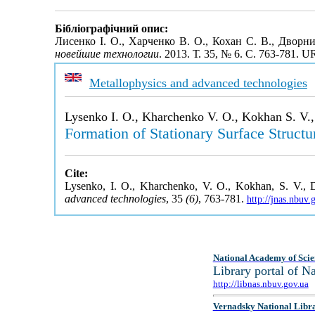
Бібліографічний опис:
Лисенко І. О., Харченко В. О., Кохан С. В., Двор
новейшие технологии
. 2013. Т. 35, № 6. С. 763-781. 
Metallophysics and advanced technologies
Lysenko I. O., Kharchenko V. O., Kokhan S. V.
Formation of Stationary Surface Struct
Cite:
Lysenko, I. O., Kharchenko, V. O., Kokhan, S. V., 
advanced technologies
, 35
(6)
, 763-781.
http://jnas.nbuv
National Academy of Scie
Library portal of 
http://libnas.nbuv.gov.ua
Vernadsky National Libr