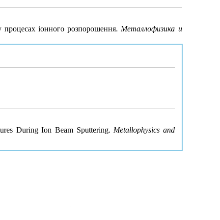
 у процесах іонного розпорошення.
Металлофизика и
ctures During Ion Beam Sputtering.
Metallophysics and