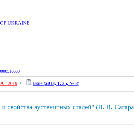
 OF UKRAINE
-0000518660
А
- 2019
/
Issue (
2013, Т. 35, № 8
)
 свойства аустенитных сталей" (В. В. Сагара