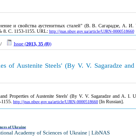
ие и свойства аустенитных сталей" (В. В. Сагарадзе, А. И. 
 № 8. С. 1153-1155. URL:
http://jnas.nbuv.gov.ua/article/UJRN-0000518660
/
Issue (
2013, 35
(8)
)
es of Austenite Steels' (By V. V. Sagaradze and
and Properties of Austenite Steels' (By V. V. Sagaradze and A. I
3-1155.
[In Russian].
http://jnas.nbuv.gov.ua/article/UJRN-0000518660
nces of Ukraine
National Academy of Sciences of Ukraine | LibNAS