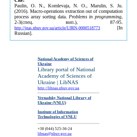
Cite:
Paulin, O. N., Komlevaja, N. O., Marulin, S. Ju.
(2016). Macro-operations extraction out of computation
process array sorting data.
Problems in programming
,
2-3(спец. вип.), 87-95.
[In
http://jnas.nbuv.gov.ua/article/UJRN-0000518773
Russian].
National Academy of Sciences of
Ukraine
Library portal of National
Academy of Sciences of
Ukraine | LibNAS
http://libnas.nbuv.gov.ua
Vernadsky National Library of
Ukraine (VNLU)
Institute of Information
Technologies of VNLU
+38 (044) 525-36-24
libnas@nbuv.gov.ua