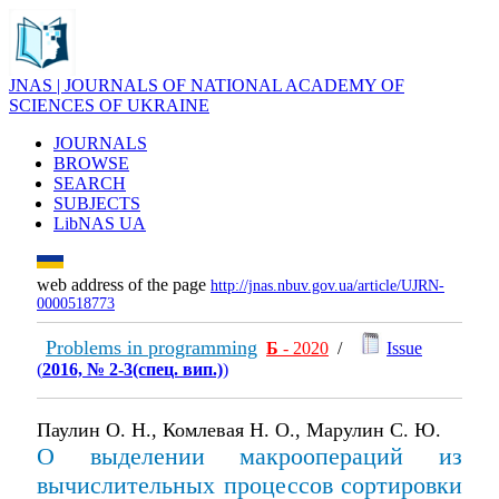
JNAS | JOURNALS OF NATIONAL ACADEMY OF
SCIENCES OF UKRAINE
JOURNALS
BROWSE
SEARCH
SUBJECTS
LibNAS UA
web address of the page
http://jnas.nbuv.gov.ua/article/UJRN-
0000518773
Problems in programming
Б
- 2020
/
Issue
(
2016, № 2-3(спец. вип.)
)
Паулин О. Н., Комлевая Н. О., Марулин С. Ю.
О выделении макроопераций из
вычислительных процессов сортировки