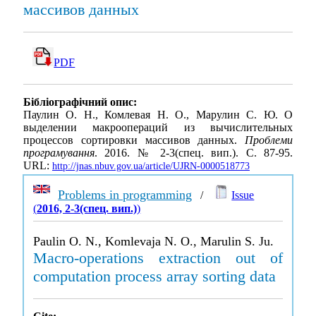
массивов данных
PDF
Бібліографічний опис:
Паулин О. Н., Комлевая Н. О., Марулин С. Ю. О
выделении макроопераций из вычислительных
процессов сортировки массивов данных.
Проблеми
програмування
. 2016. № 2-3(спец. вип.). С. 87-95.
URL:
http://jnas.nbuv.gov.ua/article/UJRN-0000518773
Problems in programming
/
Issue
(
2016, 2-3(спец. вип.)
)
Paulin O. N., Komlevaja N. O., Marulin S. Ju.
Macro-operations extraction out of
computation process array sorting data