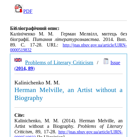
PDF
Бібліографічний опис:
Калініченко М. М. Герман Мелвілл, митець без
біографії.
Питання літературознавства
. 2014. Вип.
89. С. 17-28. URL:
http://jnas.nbuv.gov.ua/article/UJRN-
0000519832
Problems of Literary Criticism
/
Issue
(
2014, 89
)
Kalinichenko M. M.
Herman Melville, an Artist without a
Biography
Cite:
Kalinichenko, M. M. (2014). Herman Melville, an
Artist without a Biography.
Problems of Literary
Criticism
, 89, 17-28.
http://jnas.nbuv.gov.ua/article/UJRN-