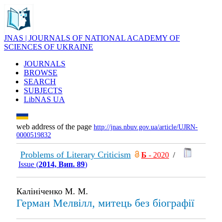
JNAS | JOURNALS OF NATIONAL ACADEMY OF
SCIENCES OF UKRAINE
JOURNALS
BROWSE
SEARCH
SUBJECTS
LibNAS UA
web address of the page
http://jnas.nbuv.gov.ua/article/UJRN-
0000519832
Problems of Literary Criticism
Б
- 2020
/
Issue (
2014, Вип. 89
)
Калініченко М. М.
Герман Мелвілл, митець без біографії