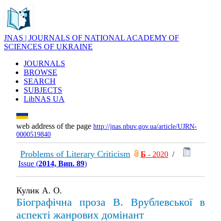
JNAS | JOURNALS OF NATIONAL ACADEMY OF
SCIENCES OF UKRAINE
JOURNALS
BROWSE
SEARCH
SUBJECTS
LibNAS UA
web address of the page
http://jnas.nbuv.gov.ua/article/UJRN-
0000519840
Problems of Literary Criticism
Б
- 2020
/
Issue (
2014, Вип. 89
)
Кулик А. О.
Біографічна проза В. Врублевської в
аспекті жанрових домінант