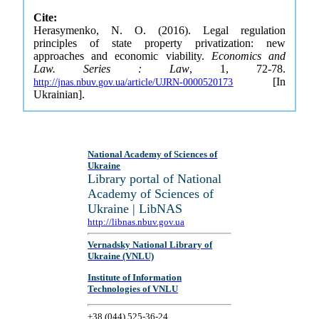
Cite:
Herasymenko, N. O. (2016). Legal regulation
principles of state property privatization: new
approaches and economic viability.
Economics and
Law. Series : Law
, 1, 72-78.
[In
http://jnas.nbuv.gov.ua/article/UJRN-0000520173
Ukrainian].
National Academy of Sciences of
Ukraine
Library portal of National
Academy of Sciences of
Ukraine | LibNAS
http://libnas.nbuv.gov.ua
Vernadsky National Library of
Ukraine (VNLU)
Institute of Information
Technologies of VNLU
+38 (044) 525-36-24