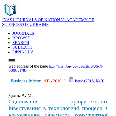
JNAS | JOURNALS OF NATIONAL ACADEMY OF
SCIENCES OF UKRAINE
JOURNALS
BROWSE
SEARCH
SUBJECTS
LibNAS UA
web address of the page
http://jnas.nbuv.gov.ua/article/UJRN-
0000521785
Business Inform
Б
- 2019
/
Issue (
2016, № 3
)
Дідик А. М.
Оцінювання пріоритетності
інвестування в технологічні процеси з
урахуванням параметра конкурентної