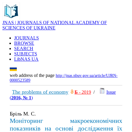
JNAS | JOURNALS OF NATIONAL ACADEMY OF
SCIENCES OF UKRAINE
JOURNALS
BROWSE
SEARCH
SUBJECTS
LibNAS UA
web address of the page
http://jnas.nbuv.gov.ua/article/UJRN-
0000523589
The problems of economy
Б
- 2019
/
Issue
(
2016, № 1
)
Бріль М. С.
Моніторинг макроекономічних
показників на основі дослідження їх