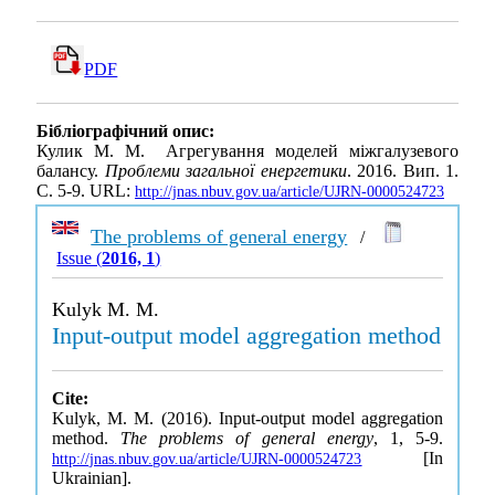
PDF
Бібліографічний опис:
Кулик М. М. Агрегування моделей міжгалузевого
балансу.
Проблеми загальної енергетики
. 2016. Вип. 1.
С. 5-9. URL:
http://jnas.nbuv.gov.ua/article/UJRN-0000524723
The problems of general energy
/
Issue (
2016, 1
)
Kulyk M. M.
Input-output model aggregation method
Cite:
Kulyk, M. M. (2016). Input-output model aggregation
method.
The problems of general energy
, 1, 5-9.
[In
http://jnas.nbuv.gov.ua/article/UJRN-0000524723
Ukrainian].